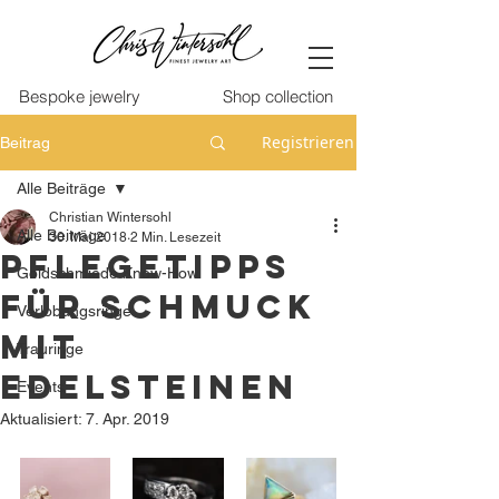
Bespoke jewelry
Shop collection
Registrieren
Beitrag
Alle Beiträge
Christian Wintersohl
Alle Beiträge
30. Mai 2018
2 Min. Lesezeit
Pflegetipps
Goldschmiede Know-How
für Schmuck
Verlobungsringe
mit
Trauringe
Edelsteinen
Events
Aktualisiert:
7. Apr. 2019