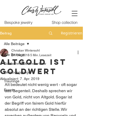
Bespoke jewelry
Shop collection
Registrieren
Beitrag
Alle Beiträge
Christian Wintersohl
Alle Beiträge
27. Okt. 2018
5 Min. Lesezeit
Altgold ist
Goldschmiede Know-How
goldwert
Verlobungsringe
Aktualisiert:
7. Apr. 2019
Trauringe
Alt bedeutet nicht wenig wert - oft sogar 
Events
das Gegenteil. Deshalb sprechen wir 
von Gold, nicht von Altgold. Sogar ist 
der Begriff von fairem Gold hierfür 
absolut an der richtigen Stelle. Wir 
sprechen außerdem von Recyceln und 