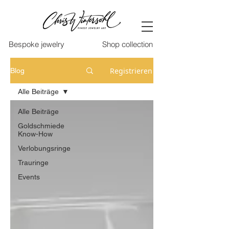
Bespoke jewelry
Shop collection
Registrieren
Blog
Alle Beiträge
Alle Beiträge
Goldschmiede
Know-How
Verlobungsringe
Trauringe
Events